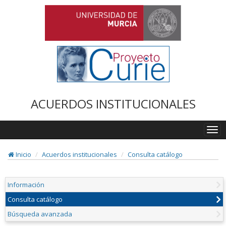
ACUERDOS INSTITUCIONALES
Togg
navi
Inicio
Acuerdos institucionales
Consulta catálogo
Información
Consulta catálogo
Búsqueda avanzada