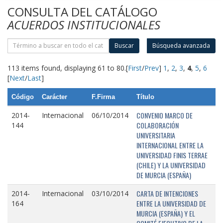
CONSULTA DEL CATÁLOGO
ACUERDOS INSTITUCIONALES
Buscar
Búsqueda avanzada
113 items found, displaying 61 to 80.
[
First
/
Prev
]
1
,
2
,
3
,
4
,
5
,
6
[
Next
/
Last
]
Código
Carácter
F.Firma
Título
CONVENIO MARCO DE
2014-
Internacional
06/10/2014
COLABORACIÓN
144
UNIVERSITARIA
INTERNACIONAL ENTRE LA
UNIVERSIDAD FINIS TERRAE
(CHILE) Y LA UNIVERSIDAD
DE MURCIA (ESPAÑA)
CARTA DE INTENCIONES
2014-
Internacional
03/10/2014
ENTRE LA UNIVERSIDAD DE
164
MURCIA (ESPAÑA) Y EL