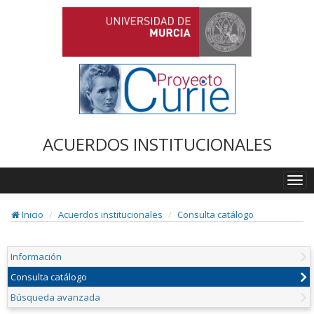
ACUERDOS INSTITUCIONALES
Togg
navi
Inicio
Acuerdos institucionales
Consulta catálogo
Información
Consulta catálogo
Búsqueda avanzada