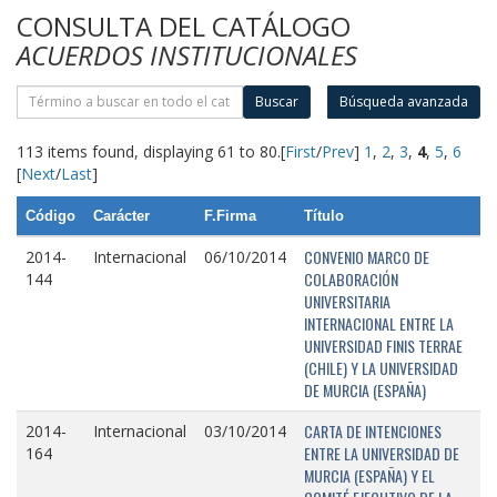
CONSULTA DEL CATÁLOGO
ACUERDOS INSTITUCIONALES
Buscar
Búsqueda avanzada
113 items found, displaying 61 to 80.
[
First
/
Prev
]
1
,
2
,
3
,
4
,
5
,
6
[
Next
/
Last
]
Código
Carácter
F.Firma
Título
CONVENIO MARCO DE
2014-
Internacional
06/10/2014
COLABORACIÓN
144
UNIVERSITARIA
INTERNACIONAL ENTRE LA
UNIVERSIDAD FINIS TERRAE
(CHILE) Y LA UNIVERSIDAD
DE MURCIA (ESPAÑA)
CARTA DE INTENCIONES
2014-
Internacional
03/10/2014
ENTRE LA UNIVERSIDAD DE
164
MURCIA (ESPAÑA) Y EL