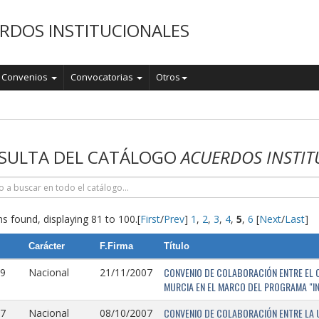
RDOS INSTITUCIONALES
Convenios
Convocatorias
Otros
o
SULTA DEL CATÁLOGO
ACUERDOS INSTIT
s found, displaying 81 to 100.
[
First
/
Prev
]
1
,
2
,
3
,
4
,
5
,
6
[
Next
/
Last
]
Carácter
F.Firma
Título
CONVENIO DE COLABORACIÓN ENTRE EL O
9
Nacional
21/11/2007
MURCIA EN EL MARCO DEL PROGRAMA "I
CONVENIO DE COLABORACIÓN ENTRE LA 
7
Nacional
08/10/2007