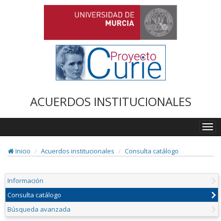
ACUERDOS INSTITUCIONALES
Togg
navi
Inicio
Acuerdos institucionales
Consulta catálogo
Información
Consulta catálogo
Búsqueda avanzada