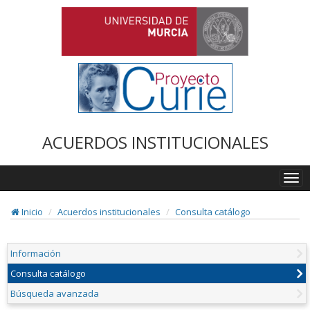
ACUERDOS INSTITUCIONALES
Togg
navi
Inicio
Acuerdos institucionales
Consulta catálogo
Información
Consulta catálogo
Búsqueda avanzada