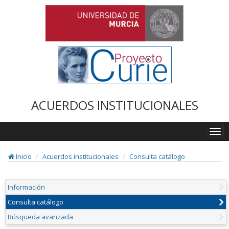
ACUERDOS INSTITUCIONALES
Togg
navi
Inicio
Acuerdos institucionales
Consulta catálogo
Información
Consulta catálogo
Búsqueda avanzada