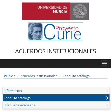
ACUERDOS INSTITUCIONALES
Togg
navi
Inicio
Acuerdos institucionales
Consulta catálogo
Información
Consulta catálogo
Búsqueda avanzada