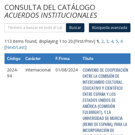
CONSULTA DEL CATÁLOGO
ACUERDOS INSTITUCIONALES
Buscar
Búsqueda avanzada
113 items found, displaying 1 to 20.
[First/Prev]
1
,
2
,
3
,
4
,
5
,
6
[
Next
/
Last
]
Código
Carácter
F.Firma
Título
CONVENIO DE COOPERACIÓN
2024-
Internacional
01/08/2024
ENTRE LA COMISIÓN DE
94
INTERCAMBIO CULTURAL,
EDUCATIVO Y CIENTÍFICO
ENTRE ESPAÑA Y LOS
ESTADOS UNIDOS DE
AMÉRICA (COMISIÓN
FULBRIGHT), Y LA
UNIVERSIDAD DE MURCIA
(REINO DE ESPAÑA), PARA LA
INCORPORACIÓN DE