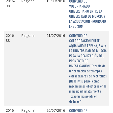
CONVENIO DE
2016-
Regional
19/09/2016
VOLUNTARIADO
90
UNIVERSITARIO ENTRE LA
UNIVERSIDAD DE MURCIA Y
LA ASOCIACIÓN PROGRAMO
ERGO SUM
CONVENIO DE
2016-
Regional
21/07/2016
COLABORACIÓN ENTRE
88
AQUALANDIA ESPAÑA, S.A. y
LA UNIVERSIDAD DE MURCIA
PARA LA REALIZACIÓN DEL
PROYECTO DE
INVESTIGACIÓN "Estudio de
la formación de trampas
extracelulares de neotrófilos
(NETs) y su papel como
mecanismos efectores en la
inmunidad innata frente
Toxoplasma gondii en
delfines."
CONVENIO DE
2016-
Regional
20/07/2016