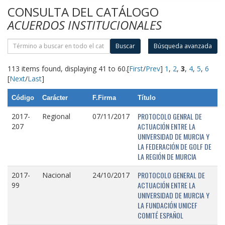
CONSULTA DEL CATÁLOGO
ACUERDOS INSTITUCIONALES
Buscar
Búsqueda avanzada
113 items found, displaying 41 to 60.
[
First
/
Prev
]
1
,
2
,
3
,
4
,
5
,
6
[
Next
/
Last
]
Código
Carácter
F.Firma
Título
PROTOCOLO GENRAL DE
2017-
Regional
07/11/2017
ACTUACIÓN ENTRE LA
207
UNIVERSIDAD DE MURCIA Y
LA FEDERACIÓN DE GOLF DE
LA REGIÓN DE MURCIA
PROTOCOLO GENERAL DE
2017-
Nacional
24/10/2017
ACTUACIÓN ENTRE LA
99
UNIVERSIDAD DE MURCIA Y
LA FUNDACIÓN UNICEF
COMITÉ ESPAÑOL