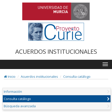
ACUERDOS INSTITUCIONALES
Togg
navi
Inicio
Acuerdos institucionales
Consulta catálogo
Información
Consulta catálogo
Búsqueda avanzada