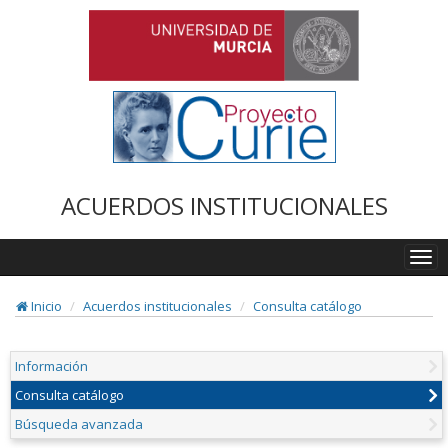
ACUERDOS INSTITUCIONALES
Togg
navi
Inicio
Acuerdos institucionales
Consulta catálogo
Información
Consulta catálogo
Búsqueda avanzada