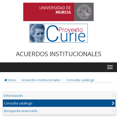
ACUERDOS INSTITUCIONALES
Togg
navi
Inicio
Acuerdos institucionales
Consulta catálogo
Información
Consulta catálogo
Búsqueda avanzada