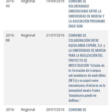
CONVENIO DE
2016-
Regional
19/09/2016
VOLUNTARIADO
90
UNIVERSITARIO ENTRE LA
UNIVERSIDAD DE MURCIA Y
LA ASOCIACIÓN PROGRAMO
ERGO SUM
CONVENIO DE
2016-
Regional
21/07/2016
COLABORACIÓN ENTRE
88
AQUALANDIA ESPAÑA, S.A. y
LA UNIVERSIDAD DE MURCIA
PARA LA REALIZACIÓN DEL
PROYECTO DE
INVESTIGACIÓN "Estudio de
la formación de trampas
extracelulares de neotrófilos
(NETs) y su papel como
mecanismos efectores en la
inmunidad innata frente
Toxoplasma gondii en
delfines."
CONVENIO DE
2016-
Regional
20/07/2016