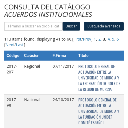
CONSULTA DEL CATÁLOGO
ACUERDOS INSTITUCIONALES
Buscar
Búsqueda avanzada
113 items found, displaying 41 to 60.
[
First
/
Prev
]
1
,
2
,
3
,
4
,
5
,
6
[
Next
/
Last
]
Código
Carácter
F.Firma
Título
PROTOCOLO GENRAL DE
2017-
Regional
07/11/2017
ACTUACIÓN ENTRE LA
207
UNIVERSIDAD DE MURCIA Y
LA FEDERACIÓN DE GOLF DE
LA REGIÓN DE MURCIA
PROTOCOLO GENERAL DE
2017-
Nacional
24/10/2017
ACTUACIÓN ENTRE LA
99
UNIVERSIDAD DE MURCIA Y
LA FUNDACIÓN UNICEF
COMITÉ ESPAÑOL