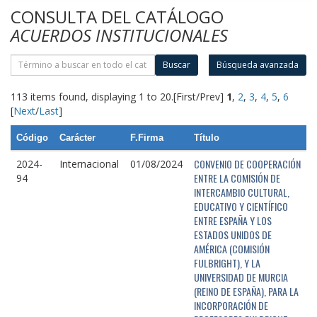
CONSULTA DEL CATÁLOGO
ACUERDOS INSTITUCIONALES
Buscar
Búsqueda avanzada
113 items found, displaying 1 to 20.
[First/Prev]
1
,
2
,
3
,
4
,
5
,
6
[
Next
/
Last
]
Código
Carácter
F.Firma
Título
CONVENIO DE COOPERACIÓN
2024-
Internacional
01/08/2024
ENTRE LA COMISIÓN DE
94
INTERCAMBIO CULTURAL,
EDUCATIVO Y CIENTÍFICO
ENTRE ESPAÑA Y LOS
ESTADOS UNIDOS DE
AMÉRICA (COMISIÓN
FULBRIGHT), Y LA
UNIVERSIDAD DE MURCIA
(REINO DE ESPAÑA), PARA LA
INCORPORACIÓN DE