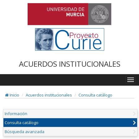
ACUERDOS INSTITUCIONALES
Togg
navi
Inicio
Acuerdos institucionales
Consulta catálogo
Información
Consulta catálogo
Búsqueda avanzada