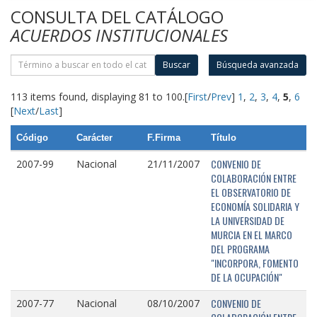
CONSULTA DEL CATÁLOGO
ACUERDOS INSTITUCIONALES
Buscar
Búsqueda avanzada
113 items found, displaying 81 to 100.
[
First
/
Prev
]
1
,
2
,
3
,
4
,
5
,
6
[
Next
/
Last
]
Código
Carácter
F.Firma
Título
CONVENIO DE
2007-99
Nacional
21/11/2007
COLABORACIÓN ENTRE
EL OBSERVATORIO DE
ECONOMÍA SOLIDARIA Y
LA UNIVERSIDAD DE
MURCIA EN EL MARCO
DEL PROGRAMA
"INCORPORA, FOMENTO
DE LA OCUPACIÓN"
CONVENIO DE
2007-77
Nacional
08/10/2007