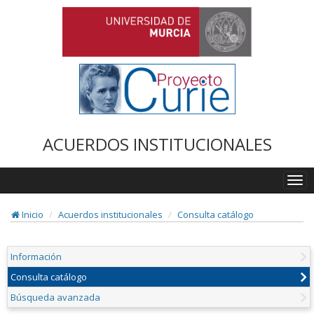
ACUERDOS INSTITUCIONALES
Togg
navi
Inicio
Acuerdos institucionales
Consulta catálogo
Información
Consulta catálogo
Búsqueda avanzada