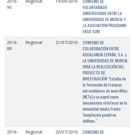
CONVENIO DE
2016-
Regional
19/09/2016
VOLUNTARIADO
90
UNIVERSITARIO ENTRE LA
UNIVERSIDAD DE MURCIA Y
LA ASOCIACIÓN PROGRAMO
ERGO SUM
CONVENIO DE
2016-
Regional
21/07/2016
COLABORACIÓN ENTRE
88
AQUALANDIA ESPAÑA, S.A. y
LA UNIVERSIDAD DE MURCIA
PARA LA REALIZACIÓN DEL
PROYECTO DE
INVESTIGACIÓN "Estudio de
la formación de trampas
extracelulares de neotrófilos
(NETs) y su papel como
mecanismos efectores en la
inmunidad innata frente
Toxoplasma gondii en
delfines."
CONVENIO DE
2016-
Regional
20/07/2016