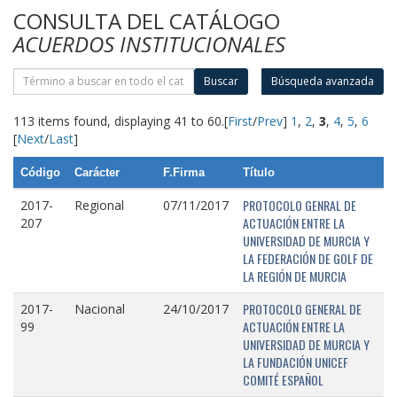
CONSULTA DEL CATÁLOGO
ACUERDOS INSTITUCIONALES
Buscar
Búsqueda avanzada
113 items found, displaying 41 to 60.
[
First
/
Prev
]
1
,
2
,
3
,
4
,
5
,
6
[
Next
/
Last
]
Código
Carácter
F.Firma
Título
PROTOCOLO GENRAL DE
2017-
Regional
07/11/2017
ACTUACIÓN ENTRE LA
207
UNIVERSIDAD DE MURCIA Y
LA FEDERACIÓN DE GOLF DE
LA REGIÓN DE MURCIA
PROTOCOLO GENERAL DE
2017-
Nacional
24/10/2017
ACTUACIÓN ENTRE LA
99
UNIVERSIDAD DE MURCIA Y
LA FUNDACIÓN UNICEF
COMITÉ ESPAÑOL