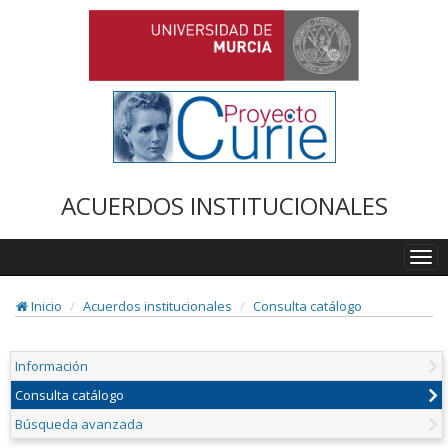
ACUERDOS INSTITUCIONALES
Togg
navi
Inicio
Acuerdos institucionales
Consulta catálogo
Información
Consulta catálogo
Búsqueda avanzada