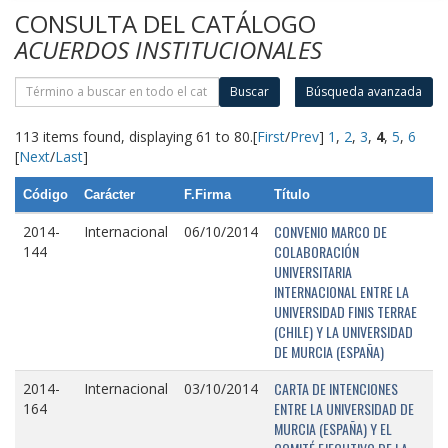
CONSULTA DEL CATÁLOGO
ACUERDOS INSTITUCIONALES
Buscar
Búsqueda avanzada
113 items found, displaying 61 to 80.
[
First
/
Prev
]
1
,
2
,
3
,
4
,
5
,
6
[
Next
/
Last
]
Código
Carácter
F.Firma
Título
CONVENIO MARCO DE
2014-
Internacional
06/10/2014
COLABORACIÓN
144
UNIVERSITARIA
INTERNACIONAL ENTRE LA
UNIVERSIDAD FINIS TERRAE
(CHILE) Y LA UNIVERSIDAD
DE MURCIA (ESPAÑA)
CARTA DE INTENCIONES
2014-
Internacional
03/10/2014
ENTRE LA UNIVERSIDAD DE
164
MURCIA (ESPAÑA) Y EL