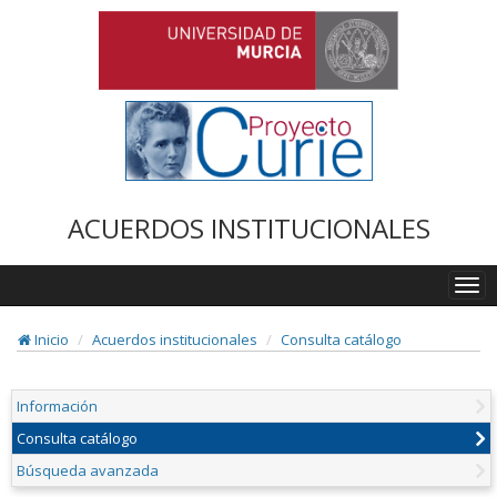
ACUERDOS INSTITUCIONALES
Togg
navi
Inicio
Acuerdos institucionales
Consulta catálogo
Información
Consulta catálogo
Búsqueda avanzada