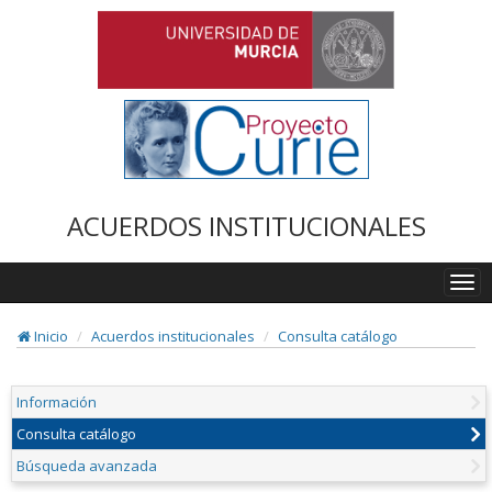
ACUERDOS INSTITUCIONALES
Togg
navi
Inicio
Acuerdos institucionales
Consulta catálogo
Información
Consulta catálogo
Búsqueda avanzada