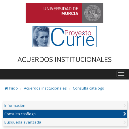
ACUERDOS INSTITUCIONALES
Togg
navi
Inicio
Acuerdos institucionales
Consulta catálogo
Información
Consulta catálogo
Búsqueda avanzada