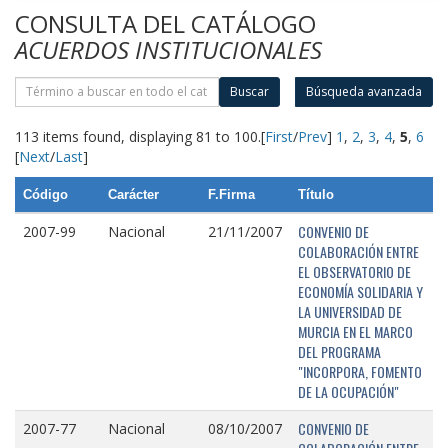
CONSULTA DEL CATÁLOGO
ACUERDOS INSTITUCIONALES
Buscar
Búsqueda avanzada
113 items found, displaying 81 to 100.
[
First
/
Prev
]
1
,
2
,
3
,
4
,
5
,
6
[
Next
/
Last
]
Código
Carácter
F.Firma
Título
CONVENIO DE
2007-99
Nacional
21/11/2007
COLABORACIÓN ENTRE
EL OBSERVATORIO DE
ECONOMÍA SOLIDARIA Y
LA UNIVERSIDAD DE
MURCIA EN EL MARCO
DEL PROGRAMA
"INCORPORA, FOMENTO
DE LA OCUPACIÓN"
CONVENIO DE
2007-77
Nacional
08/10/2007