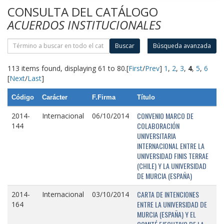
CONSULTA DEL CATÁLOGO
ACUERDOS INSTITUCIONALES
Buscar
Búsqueda avanzada
113 items found, displaying 61 to 80.
[
First
/
Prev
]
1
,
2
,
3
,
4
,
5
,
6
[
Next
/
Last
]
Código
Carácter
F.Firma
Título
CONVENIO MARCO DE
2014-
Internacional
06/10/2014
COLABORACIÓN
144
UNIVERSITARIA
INTERNACIONAL ENTRE LA
UNIVERSIDAD FINIS TERRAE
(CHILE) Y LA UNIVERSIDAD
DE MURCIA (ESPAÑA)
CARTA DE INTENCIONES
2014-
Internacional
03/10/2014
ENTRE LA UNIVERSIDAD DE
164
MURCIA (ESPAÑA) Y EL