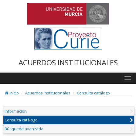
ACUERDOS INSTITUCIONALES
Togg
navi
Inicio
Acuerdos institucionales
Consulta catálogo
Información
Consulta catálogo
Búsqueda avanzada