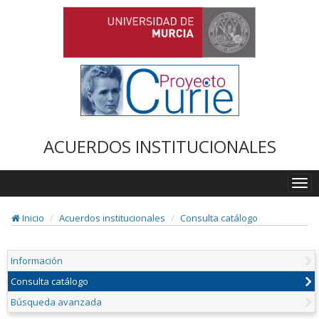
ACUERDOS INSTITUCIONALES
Togg
navi
Inicio
Acuerdos institucionales
Consulta catálogo
Información
Consulta catálogo
Búsqueda avanzada