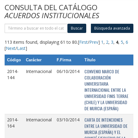
CONSULTA DEL CATÁLOGO
ACUERDOS INSTITUCIONALES
Buscar
Búsqueda avanzada
113 items found, displaying 61 to 80.
[
First
/
Prev
]
1
,
2
,
3
,
4
,
5
,
6
[
Next
/
Last
]
Código
Carácter
F.Firma
Título
CONVENIO MARCO DE
2014-
Internacional
06/10/2014
COLABORACIÓN
144
UNIVERSITARIA
INTERNACIONAL ENTRE LA
UNIVERSIDAD FINIS TERRAE
(CHILE) Y LA UNIVERSIDAD
DE MURCIA (ESPAÑA)
CARTA DE INTENCIONES
2014-
Internacional
03/10/2014
ENTRE LA UNIVERSIDAD DE
164
MURCIA (ESPAÑA) Y EL