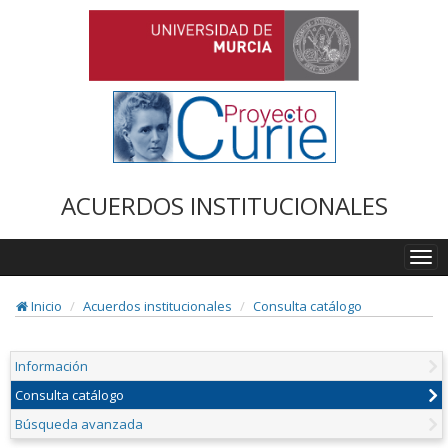
ACUERDOS INSTITUCIONALES
Togg
navi
Inicio
Acuerdos institucionales
Consulta catálogo
Información
Consulta catálogo
Búsqueda avanzada