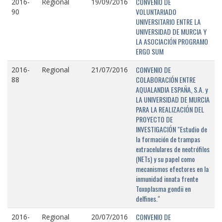
CONVENIO DE
2016-
Regional
19/09/2016
VOLUNTARIADO
90
UNIVERSITARIO ENTRE LA
UNIVERSIDAD DE MURCIA Y
LA ASOCIACIÓN PROGRAMO
ERGO SUM
CONVENIO DE
2016-
Regional
21/07/2016
COLABORACIÓN ENTRE
88
AQUALANDIA ESPAÑA, S.A. y
LA UNIVERSIDAD DE MURCIA
PARA LA REALIZACIÓN DEL
PROYECTO DE
INVESTIGACIÓN "Estudio de
la formación de trampas
extracelulares de neotrófilos
(NETs) y su papel como
mecanismos efectores en la
inmunidad innata frente
Toxoplasma gondii en
delfines."
CONVENIO DE
2016-
Regional
20/07/2016