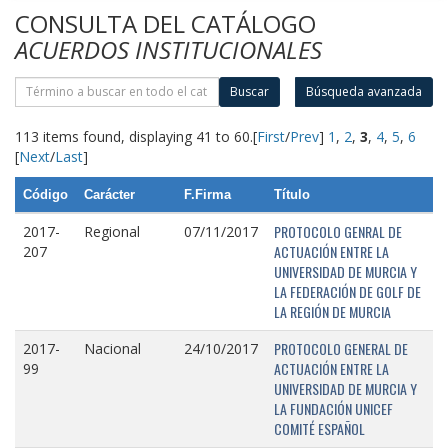
CONSULTA DEL CATÁLOGO
ACUERDOS INSTITUCIONALES
Buscar
Búsqueda avanzada
113 items found, displaying 41 to 60.
[
First
/
Prev
]
1
,
2
,
3
,
4
,
5
,
6
[
Next
/
Last
]
Código
Carácter
F.Firma
Título
PROTOCOLO GENRAL DE
2017-
Regional
07/11/2017
ACTUACIÓN ENTRE LA
207
UNIVERSIDAD DE MURCIA Y
LA FEDERACIÓN DE GOLF DE
LA REGIÓN DE MURCIA
PROTOCOLO GENERAL DE
2017-
Nacional
24/10/2017
ACTUACIÓN ENTRE LA
99
UNIVERSIDAD DE MURCIA Y
LA FUNDACIÓN UNICEF
COMITÉ ESPAÑOL