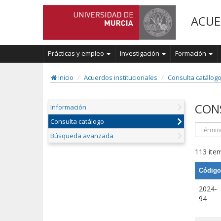
ACUE
Prácticas y empleo
Investigación
Formación
Inicio
Acuerdos institucionales
Consulta catálog
CON
Información
Consulta catálogo
Búsqueda avanzada
113 item
Código
2024-
94