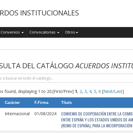
RDOS INSTITUCIONALES
Convenios
Convocatorias
Otros
o
SULTA DEL CATÁLOGO
ACUERDOS INSTIT
s found, displaying 1 to 20.
[First/Prev]
1
,
2
,
3
,
4
,
5
,
6
[
Next
/
Last
]
Carácter
F.Firma
Título
CONVENIO DE COOPERACIÓN ENTRE LA COMISI
Internacional
01/08/2024
ENTRE ESPAÑA Y LOS ESTADOS UNIDOS DE AM
(REINO DE ESPAÑA), PARA LA INCORPORACIÓ