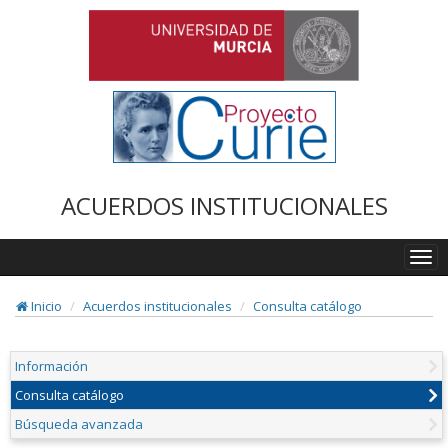
ACUERDOS INSTITUCIONALES
Togg
navi
Inicio
Acuerdos institucionales
Consulta catálogo
Información
Consulta catálogo
Búsqueda avanzada