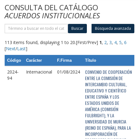
CONSULTA DEL CATÁLOGO
ACUERDOS INSTITUCIONALES
Buscar
Búsqueda avanzada
113 items found, displaying 1 to 20.
[First/Prev]
1
,
2
,
3
,
4
,
5
,
6
[
Next
/
Last
]
Código
Carácter
F.Firma
Título
CONVENIO DE COOPERACIÓN
2024-
Internacional
01/08/2024
ENTRE LA COMISIÓN DE
94
INTERCAMBIO CULTURAL,
EDUCATIVO Y CIENTÍFICO
ENTRE ESPAÑA Y LOS
ESTADOS UNIDOS DE
AMÉRICA (COMISIÓN
FULBRIGHT), Y LA
UNIVERSIDAD DE MURCIA
(REINO DE ESPAÑA), PARA LA
INCORPORACIÓN DE