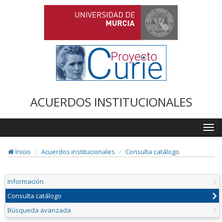
ACUERDOS INSTITUCIONALES
Togg
navi
Inicio
Acuerdos institucionales
Consulta catálogo
Información
Consulta catálogo
Búsqueda avanzada