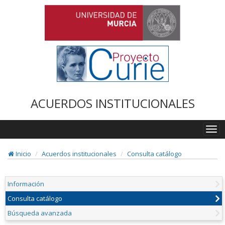
ACUERDOS INSTITUCIONALES
Togg
navi
Inicio
Acuerdos institucionales
Consulta catálogo
Información
Consulta catálogo
Búsqueda avanzada