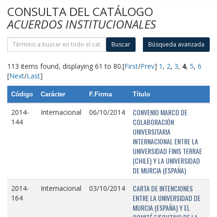
CONSULTA DEL CATÁLOGO
ACUERDOS INSTITUCIONALES
Buscar
Búsqueda avanzada
113 items found, displaying 61 to 80.
[
First
/
Prev
]
1
,
2
,
3
,
4
,
5
,
6
[
Next
/
Last
]
Código
Carácter
F.Firma
Título
CONVENIO MARCO DE
2014-
Internacional
06/10/2014
COLABORACIÓN
144
UNIVERSITARIA
INTERNACIONAL ENTRE LA
UNIVERSIDAD FINIS TERRAE
(CHILE) Y LA UNIVERSIDAD
DE MURCIA (ESPAÑA)
CARTA DE INTENCIONES
2014-
Internacional
03/10/2014
ENTRE LA UNIVERSIDAD DE
164
MURCIA (ESPAÑA) Y EL