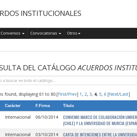
RDOS INSTITUCIONALES
Convenios
Convocatorias
Otros
o
SULTA DEL CATÁLOGO
ACUERDOS INSTIT
s found, displaying 61 to 80.
[
First
/
Prev
]
1
,
2
,
3
,
4
,
5
,
6
[
Next
/
Last
]
Carácter
F.Firma
Título
CONVENIO MARCO DE COLABORACIÓN UNIVERSI
Internacional
06/10/2014
(CHILE) Y LA UNIVERSIDAD DE MURCIA (ESPAÑ
CARTA DE INTENCIONES ENTRE LA UNIVERSIDA
Internacional
03/10/2014