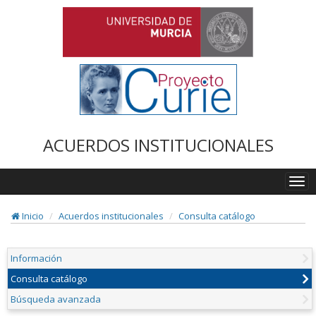
ACUERDOS INSTITUCIONALES
Togg
navi
Inicio
Acuerdos institucionales
Consulta catálogo
Información
Consulta catálogo
Búsqueda avanzada