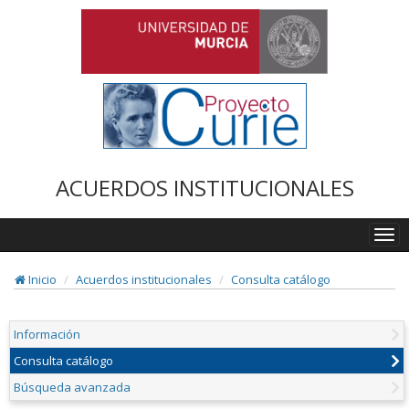
ACUERDOS INSTITUCIONALES
Togg
navi
Inicio
Acuerdos institucionales
Consulta catálogo
Información
Consulta catálogo
Búsqueda avanzada