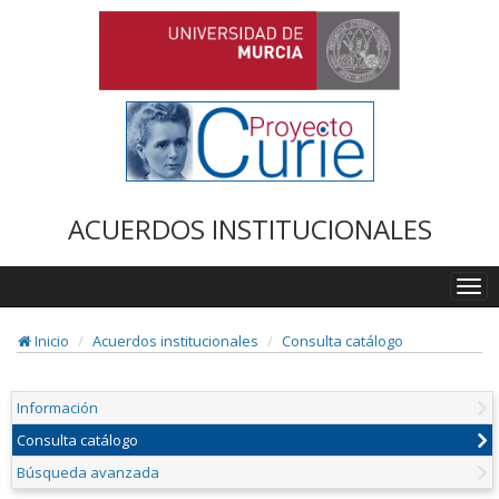
ACUERDOS INSTITUCIONALES
Togg
navi
Inicio
Acuerdos institucionales
Consulta catálogo
Información
Consulta catálogo
Búsqueda avanzada