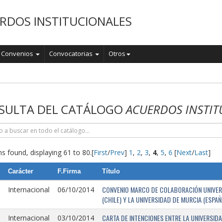
RDOS INSTITUCIONALES
Convenios
Convocatorias
Otros
o
SULTA DEL CATÁLOGO
ACUERDOS INSTIT
s found, displaying 61 to 80.
[
First
/
Prev
]
1
,
2
,
3
,
4
,
5
,
6
[
Next
/
Last
]
Carácter
F.Firma
Título
CONVENIO MARCO DE COLABORACIÓN UNIVERSI
Internacional
06/10/2014
(CHILE) Y LA UNIVERSIDAD DE MURCIA (ESPAÑ
CARTA DE INTENCIONES ENTRE LA UNIVERSIDA
Internacional
03/10/2014