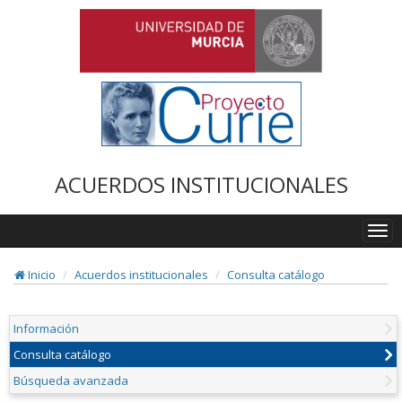
ACUERDOS INSTITUCIONALES
Togg
navi
Inicio
Acuerdos institucionales
Consulta catálogo
Información
Consulta catálogo
Búsqueda avanzada