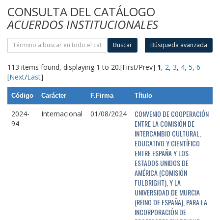
CONSULTA DEL CATÁLOGO
ACUERDOS INSTITUCIONALES
Buscar
Búsqueda avanzada
113 items found, displaying 1 to 20.
[First/Prev]
1
,
2
,
3
,
4
,
5
,
6
[
Next
/
Last
]
Código
Carácter
F.Firma
Título
CONVENIO DE COOPERACIÓN
2024-
Internacional
01/08/2024
ENTRE LA COMISIÓN DE
94
INTERCAMBIO CULTURAL,
EDUCATIVO Y CIENTÍFICO
ENTRE ESPAÑA Y LOS
ESTADOS UNIDOS DE
AMÉRICA (COMISIÓN
FULBRIGHT), Y LA
UNIVERSIDAD DE MURCIA
(REINO DE ESPAÑA), PARA LA
INCORPORACIÓN DE