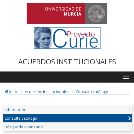
ACUERDOS INSTITUCIONALES
Togg
navi
Inicio
Acuerdos institucionales
Consulta catálogo
Información
Consulta catálogo
Búsqueda avanzada