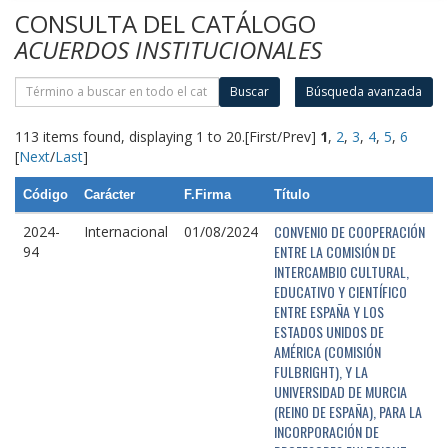
CONSULTA DEL CATÁLOGO
ACUERDOS INSTITUCIONALES
Buscar
Búsqueda avanzada
113 items found, displaying 1 to 20.
[First/Prev]
1
,
2
,
3
,
4
,
5
,
6
[
Next
/
Last
]
Código
Carácter
F.Firma
Título
CONVENIO DE COOPERACIÓN
2024-
Internacional
01/08/2024
ENTRE LA COMISIÓN DE
94
INTERCAMBIO CULTURAL,
EDUCATIVO Y CIENTÍFICO
ENTRE ESPAÑA Y LOS
ESTADOS UNIDOS DE
AMÉRICA (COMISIÓN
FULBRIGHT), Y LA
UNIVERSIDAD DE MURCIA
(REINO DE ESPAÑA), PARA LA
INCORPORACIÓN DE