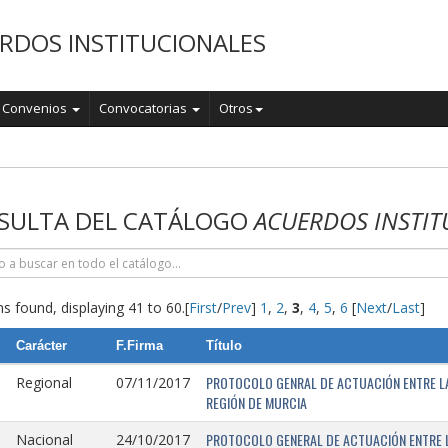
RDOS INSTITUCIONALES
Convenios
Convocatorias
Otros
o
SULTA DEL CATÁLOGO
ACUERDOS INSTIT
s found, displaying 41 to 60.
[
First
/
Prev
]
1
,
2
,
3
,
4
,
5
,
6
[
Next
/
Last
]
Carácter
F.Firma
Título
PROTOCOLO GENRAL DE ACTUACIÓN ENTRE LA 
Regional
07/11/2017
REGIÓN DE MURCIA
PROTOCOLO GENERAL DE ACTUACIÓN ENTRE L
Nacional
24/10/2017