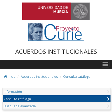
ACUERDOS INSTITUCIONALES
Togg
navi
Inicio
Acuerdos institucionales
Consulta catálogo
Información
Consulta catálogo
Búsqueda avanzada