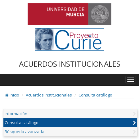
ACUERDOS INSTITUCIONALES
Togg
navi
Inicio
Acuerdos institucionales
Consulta catálogo
Información
Consulta catálogo
Búsqueda avanzada