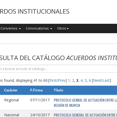
RDOS INSTITUCIONALES
Convenios
Convocatorias
Otros
o
SULTA DEL CATÁLOGO
ACUERDOS INSTIT
s found, displaying 41 to 60.
[
First
/
Prev
]
1
,
2
,
3
,
4
,
5
,
6
[
Next
/
Last
]
Carácter
F.Firma
Título
PROTOCOLO GENRAL DE ACTUACIÓN ENTRE LA 
Regional
07/11/2017
REGIÓN DE MURCIA
PROTOCOLO GENERAL DE ACTUACIÓN ENTRE L
Nacional
24/10/2017