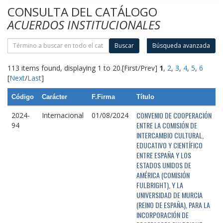
CONSULTA DEL CATÁLOGO
ACUERDOS INSTITUCIONALES
Buscar
Búsqueda avanzada
113 items found, displaying 1 to 20.
[First/Prev]
1
,
2
,
3
,
4
,
5
,
6
[
Next
/
Last
]
Código
Carácter
F.Firma
Título
CONVENIO DE COOPERACIÓN
2024-
Internacional
01/08/2024
ENTRE LA COMISIÓN DE
94
INTERCAMBIO CULTURAL,
EDUCATIVO Y CIENTÍFICO
ENTRE ESPAÑA Y LOS
ESTADOS UNIDOS DE
AMÉRICA (COMISIÓN
FULBRIGHT), Y LA
UNIVERSIDAD DE MURCIA
(REINO DE ESPAÑA), PARA LA
INCORPORACIÓN DE