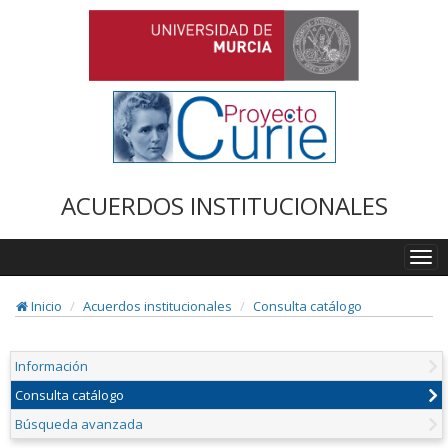
ACUERDOS INSTITUCIONALES
Togg
navi
Inicio
Acuerdos institucionales
Consulta catálogo
Información
Consulta catálogo
Búsqueda avanzada