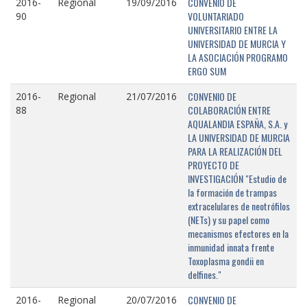
CONVENIO DE
2016-
Regional
19/09/2016
VOLUNTARIADO
90
UNIVERSITARIO ENTRE LA
UNIVERSIDAD DE MURCIA Y
LA ASOCIACIÓN PROGRAMO
ERGO SUM
CONVENIO DE
2016-
Regional
21/07/2016
COLABORACIÓN ENTRE
88
AQUALANDIA ESPAÑA, S.A. y
LA UNIVERSIDAD DE MURCIA
PARA LA REALIZACIÓN DEL
PROYECTO DE
INVESTIGACIÓN "Estudio de
la formación de trampas
extracelulares de neotrófilos
(NETs) y su papel como
mecanismos efectores en la
inmunidad innata frente
Toxoplasma gondii en
delfines."
CONVENIO DE
2016-
Regional
20/07/2016