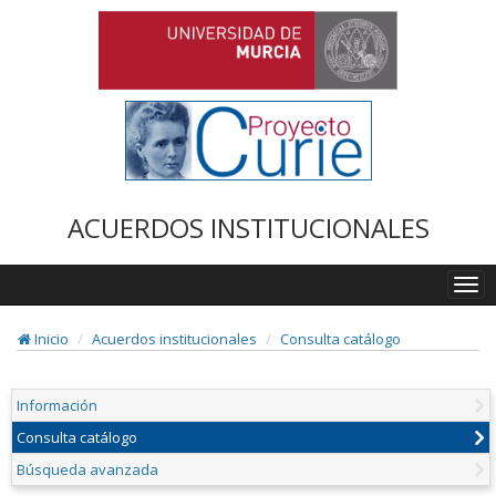
ACUERDOS INSTITUCIONALES
Togg
navi
Inicio
Acuerdos institucionales
Consulta catálogo
Información
Consulta catálogo
Búsqueda avanzada