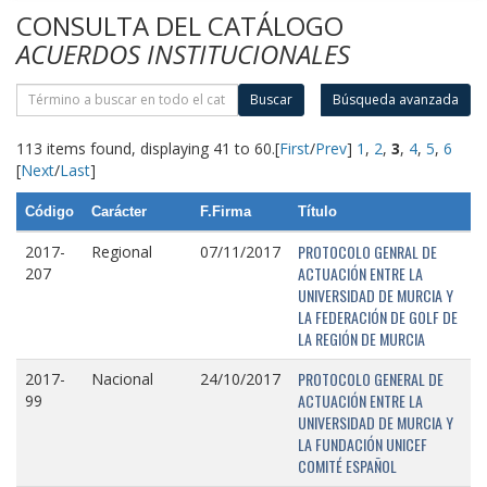
CONSULTA DEL CATÁLOGO
ACUERDOS INSTITUCIONALES
Buscar
Búsqueda avanzada
113 items found, displaying 41 to 60.
[
First
/
Prev
]
1
,
2
,
3
,
4
,
5
,
6
[
Next
/
Last
]
Código
Carácter
F.Firma
Título
PROTOCOLO GENRAL DE
2017-
Regional
07/11/2017
ACTUACIÓN ENTRE LA
207
UNIVERSIDAD DE MURCIA Y
LA FEDERACIÓN DE GOLF DE
LA REGIÓN DE MURCIA
PROTOCOLO GENERAL DE
2017-
Nacional
24/10/2017
ACTUACIÓN ENTRE LA
99
UNIVERSIDAD DE MURCIA Y
LA FUNDACIÓN UNICEF
COMITÉ ESPAÑOL