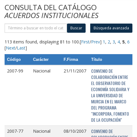
CONSULTA DEL CATÁLOGO
ACUERDOS INSTITUCIONALES
Buscar
Búsqueda avanzada
113 items found, displaying 81 to 100.
[
First
/
Prev
]
1
,
2
,
3
,
4
,
5
,
6
[
Next
/
Last
]
Código
Carácter
F.Firma
Título
CONVENIO DE
2007-99
Nacional
21/11/2007
COLABORACIÓN ENTRE
EL OBSERVATORIO DE
ECONOMÍA SOLIDARIA Y
LA UNIVERSIDAD DE
MURCIA EN EL MARCO
DEL PROGRAMA
"INCORPORA, FOMENTO
DE LA OCUPACIÓN"
CONVENIO DE
2007-77
Nacional
08/10/2007