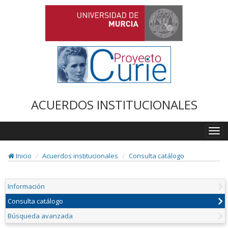
ACUERDOS INSTITUCIONALES
Togg
navi
Inicio
Acuerdos institucionales
Consulta catálogo
Información
Consulta catálogo
Búsqueda avanzada