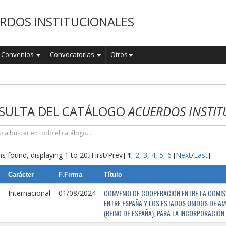
RDOS INSTITUCIONALES
Convenios
Convocatorias
Otros
o
SULTA DEL CATÁLOGO
ACUERDOS INSTIT
s found, displaying 1 to 20.
[First/Prev]
1
,
2
,
3
,
4
,
5
,
6
[
Next
/
Last
]
Carácter
F.Firma
Título
CONVENIO DE COOPERACIÓN ENTRE LA COMISI
Internacional
01/08/2024
ENTRE ESPAÑA Y LOS ESTADOS UNIDOS DE AM
(REINO DE ESPAÑA), PARA LA INCORPORACIÓ