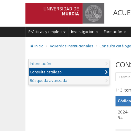
ACUE
Prácticas y empleo
Investigación
Formación
Inicio
Acuerdos institucionales
Consulta catálog
CON
Información
Consulta catálogo
Búsqueda avanzada
113 item
Código
2024-
94