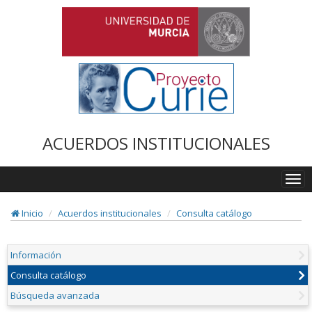
ACUERDOS INSTITUCIONALES
Togg
navi
Inicio
Acuerdos institucionales
Consulta catálogo
Información
Consulta catálogo
Búsqueda avanzada