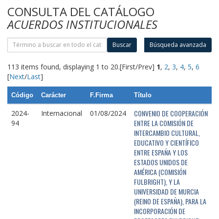
CONSULTA DEL CATÁLOGO
ACUERDOS INSTITUCIONALES
Buscar
Búsqueda avanzada
113 items found, displaying 1 to 20.
[First/Prev]
1
,
2
,
3
,
4
,
5
,
6
[
Next
/
Last
]
Código
Carácter
F.Firma
Título
CONVENIO DE COOPERACIÓN
2024-
Internacional
01/08/2024
ENTRE LA COMISIÓN DE
94
INTERCAMBIO CULTURAL,
EDUCATIVO Y CIENTÍFICO
ENTRE ESPAÑA Y LOS
ESTADOS UNIDOS DE
AMÉRICA (COMISIÓN
FULBRIGHT), Y LA
UNIVERSIDAD DE MURCIA
(REINO DE ESPAÑA), PARA LA
INCORPORACIÓN DE