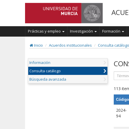
ACUE
Prácticas y empleo
Investigación
Formación
Inicio
Acuerdos institucionales
Consulta catálog
CON
Información
Consulta catálogo
Búsqueda avanzada
113 item
Código
2024-
94