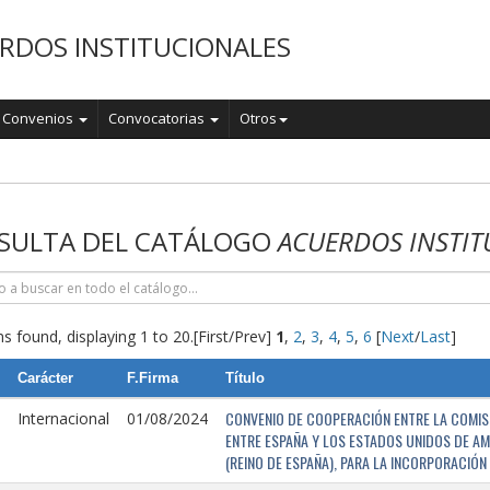
RDOS INSTITUCIONALES
Convenios
Convocatorias
Otros
o
SULTA DEL CATÁLOGO
ACUERDOS INSTIT
s found, displaying 1 to 20.
[First/Prev]
1
,
2
,
3
,
4
,
5
,
6
[
Next
/
Last
]
Carácter
F.Firma
Título
CONVENIO DE COOPERACIÓN ENTRE LA COMISI
Internacional
01/08/2024
ENTRE ESPAÑA Y LOS ESTADOS UNIDOS DE AM
(REINO DE ESPAÑA), PARA LA INCORPORACIÓ