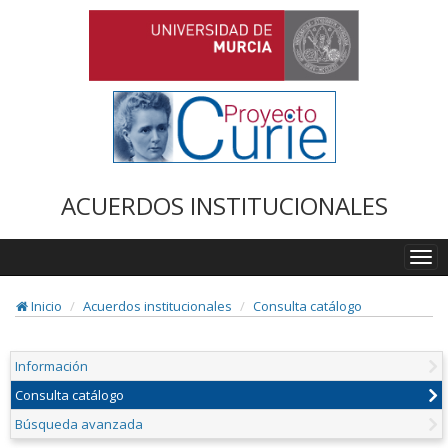
ACUERDOS INSTITUCIONALES
Togg
navi
Inicio
Acuerdos institucionales
Consulta catálogo
Información
Consulta catálogo
Búsqueda avanzada