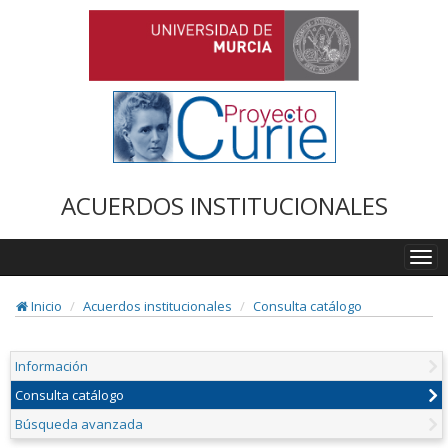
ACUERDOS INSTITUCIONALES
Togg
navi
Inicio
Acuerdos institucionales
Consulta catálogo
Información
Consulta catálogo
Búsqueda avanzada