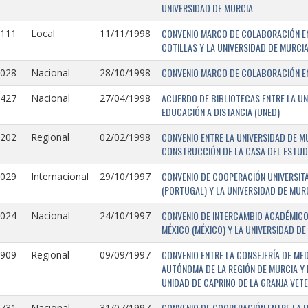
UNIVERSIDAD DE MURCIA
CONVENIO MARCO DE COLABORACIÓN EN
1111
Local
11/11/1998
COTILLAS Y LA UNIVERSIDAD DE MURCI
CONVENIO MARCO DE COLABORACIÓN ENT
1028
Nacional
28/10/1998
ACUERDO DE BIBLIOTECAS ENTRE LA UN
0427
Nacional
27/04/1998
EDUCACIÓN A DISTANCIA (UNED)
CONVENIO ENTRE LA UNIVERSIDAD DE M
0202
Regional
02/02/1998
CONSTRUCCIÓN DE LA CASA DEL ESTUDI
CONVENIO DE COOPERACIÓN UNIVERSITA
1029
Internacional
29/10/1997
(PORTUGAL) Y LA UNIVERSIDAD DE MURC
CONVENIO DE INTERCAMBIO ACADÉMICO
1024
Nacional
24/10/1997
MÉXICO (MÉXICO) Y LA UNIVERSIDAD DE
CONVENIO ENTRE LA CONSEJERÍA DE ME
0909
Regional
09/09/1997
AUTÓNOMA DE LA REGIÓN DE MURCIA Y 
UNIDAD DE CAPRINO DE LA GRANJA VETE
CONVENIO DE COOPERACIÓN ENTRE LA U
731-
Nacional
31/07/1997