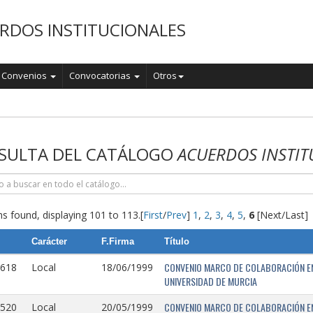
RDOS INSTITUCIONALES
Convenios
Convocatorias
Otros
o
SULTA DEL CATÁLOGO
ACUERDOS INSTIT
s found, displaying 101 to 113.
[
First
/
Prev
]
1
,
2
,
3
,
4
,
5
,
6
[Next/Last]
Carácter
F.Firma
Título
CONVENIO MARCO DE COLABORACIÓN EN
0618
Local
18/06/1999
UNIVERSIDAD DE MURCIA
CONVENIO MARCO DE COLABORACIÓN ENT
0520
Local
20/05/1999