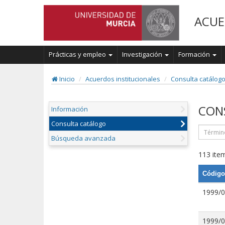
ACUE
Prácticas y empleo
Investigación
Formación
Inicio
Acuerdos institucionales
Consulta catálog
CON
Información
Consulta catálogo
Búsqueda avanzada
113 item
Código
1999/
1999/