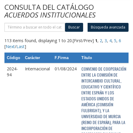
CONSULTA DEL CATÁLOGO
ACUERDOS INSTITUCIONALES
Buscar
Búsqueda avanzada
113 items found, displaying 1 to 20.
[First/Prev]
1
,
2
,
3
,
4
,
5
,
6
[
Next
/
Last
]
Código
Carácter
F.Firma
Título
CONVENIO DE COOPERACIÓN
2024-
Internacional
01/08/2024
ENTRE LA COMISIÓN DE
94
INTERCAMBIO CULTURAL,
EDUCATIVO Y CIENTÍFICO
ENTRE ESPAÑA Y LOS
ESTADOS UNIDOS DE
AMÉRICA (COMISIÓN
FULBRIGHT), Y LA
UNIVERSIDAD DE MURCIA
(REINO DE ESPAÑA), PARA LA
INCORPORACIÓN DE