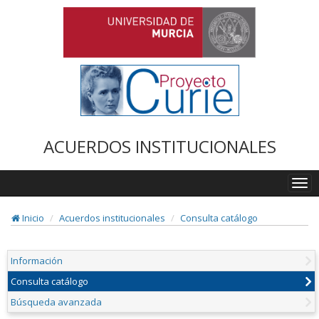
ACUERDOS INSTITUCIONALES
Togg
navi
Inicio
Acuerdos institucionales
Consulta catálogo
Información
Consulta catálogo
Búsqueda avanzada