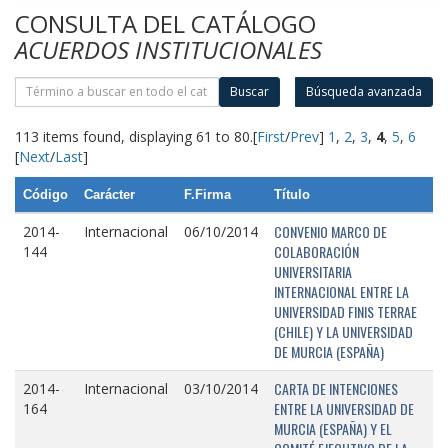
CONSULTA DEL CATÁLOGO
ACUERDOS INSTITUCIONALES
Buscar
Búsqueda avanzada
113 items found, displaying 61 to 80.
[
First
/
Prev
]
1
,
2
,
3
,
4
,
5
,
6
[
Next
/
Last
]
Código
Carácter
F.Firma
Título
CONVENIO MARCO DE
2014-
Internacional
06/10/2014
COLABORACIÓN
144
UNIVERSITARIA
INTERNACIONAL ENTRE LA
UNIVERSIDAD FINIS TERRAE
(CHILE) Y LA UNIVERSIDAD
DE MURCIA (ESPAÑA)
CARTA DE INTENCIONES
2014-
Internacional
03/10/2014
ENTRE LA UNIVERSIDAD DE
164
MURCIA (ESPAÑA) Y EL