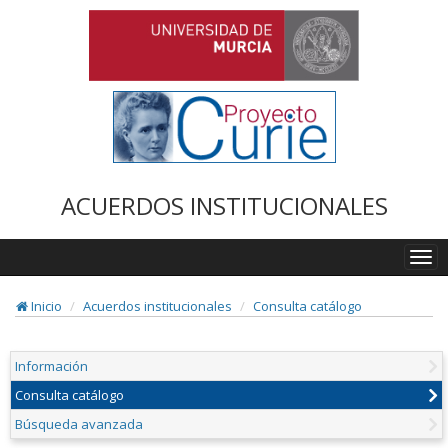
ACUERDOS INSTITUCIONALES
Togg
navi
Inicio
Acuerdos institucionales
Consulta catálogo
Información
Consulta catálogo
Búsqueda avanzada