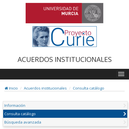
ACUERDOS INSTITUCIONALES
Togg
navi
Inicio
Acuerdos institucionales
Consulta catálogo
Información
Consulta catálogo
Búsqueda avanzada