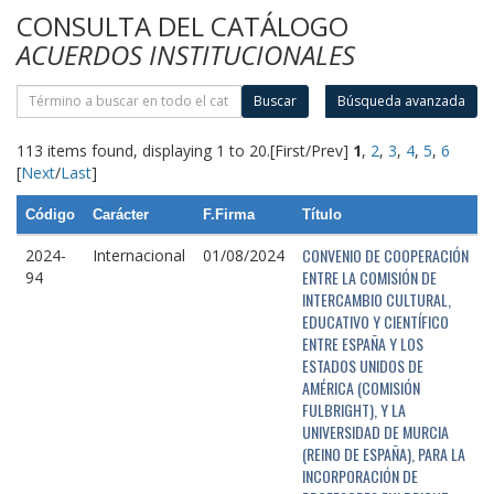
CONSULTA DEL CATÁLOGO
ACUERDOS INSTITUCIONALES
Buscar
Búsqueda avanzada
113 items found, displaying 1 to 20.
[First/Prev]
1
,
2
,
3
,
4
,
5
,
6
[
Next
/
Last
]
Código
Carácter
F.Firma
Título
CONVENIO DE COOPERACIÓN
2024-
Internacional
01/08/2024
ENTRE LA COMISIÓN DE
94
INTERCAMBIO CULTURAL,
EDUCATIVO Y CIENTÍFICO
ENTRE ESPAÑA Y LOS
ESTADOS UNIDOS DE
AMÉRICA (COMISIÓN
FULBRIGHT), Y LA
UNIVERSIDAD DE MURCIA
(REINO DE ESPAÑA), PARA LA
INCORPORACIÓN DE