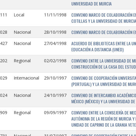
UNIVERSIDAD DE MURCIA
CONVENIO MARCO DE COLABORACIÓN EN
1111
Local
11/11/1998
COTILLAS Y LA UNIVERSIDAD DE MURCI
CONVENIO MARCO DE COLABORACIÓN ENT
1028
Nacional
28/10/1998
ACUERDO DE BIBLIOTECAS ENTRE LA UN
0427
Nacional
27/04/1998
EDUCACIÓN A DISTANCIA (UNED)
CONVENIO ENTRE LA UNIVERSIDAD DE M
0202
Regional
02/02/1998
CONSTRUCCIÓN DE LA CASA DEL ESTUDI
CONVENIO DE COOPERACIÓN UNIVERSITA
1029
Internacional
29/10/1997
(PORTUGAL) Y LA UNIVERSIDAD DE MURC
CONVENIO DE INTERCAMBIO ACADÉMICO
1024
Nacional
24/10/1997
MÉXICO (MÉXICO) Y LA UNIVERSIDAD DE
CONVENIO ENTRE LA CONSEJERÍA DE ME
0909
Regional
09/09/1997
AUTÓNOMA DE LA REGIÓN DE MURCIA Y 
UNIDAD DE CAPRINO DE LA GRANJA VETE
CONVENIO DE COOPERACIÓN ENTRE LA U
731-
Nacional
31/07/1997