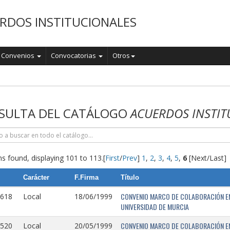
RDOS INSTITUCIONALES
Convenios
Convocatorias
Otros
o
SULTA DEL CATÁLOGO
ACUERDOS INSTIT
s found, displaying 101 to 113.
[
First
/
Prev
]
1
,
2
,
3
,
4
,
5
,
6
[Next/Last]
Carácter
F.Firma
Título
CONVENIO MARCO DE COLABORACIÓN EN
0618
Local
18/06/1999
UNIVERSIDAD DE MURCIA
CONVENIO MARCO DE COLABORACIÓN ENT
0520
Local
20/05/1999