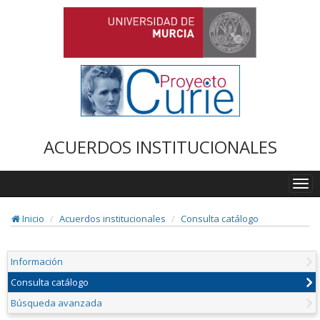
ACUERDOS INSTITUCIONALES
Togg
navi
Inicio
Acuerdos institucionales
Consulta catálogo
Información
Consulta catálogo
Búsqueda avanzada