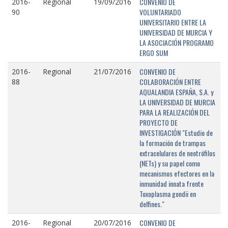
CONVENIO DE
2016-
Regional
19/09/2016
VOLUNTARIADO
90
UNIVERSITARIO ENTRE LA
UNIVERSIDAD DE MURCIA Y
LA ASOCIACIÓN PROGRAMO
ERGO SUM
CONVENIO DE
2016-
Regional
21/07/2016
COLABORACIÓN ENTRE
88
AQUALANDIA ESPAÑA, S.A. y
LA UNIVERSIDAD DE MURCIA
PARA LA REALIZACIÓN DEL
PROYECTO DE
INVESTIGACIÓN "Estudio de
la formación de trampas
extracelulares de neotrófilos
(NETs) y su papel como
mecanismos efectores en la
inmunidad innata frente
Toxoplasma gondii en
delfines."
CONVENIO DE
2016-
Regional
20/07/2016