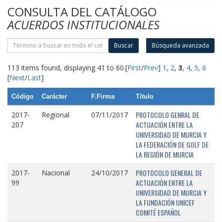
CONSULTA DEL CATÁLOGO
ACUERDOS INSTITUCIONALES
Buscar
Búsqueda avanzada
113 items found, displaying 41 to 60.
[
First
/
Prev
]
1
,
2
,
3
,
4
,
5
,
6
[
Next
/
Last
]
Código
Carácter
F.Firma
Título
PROTOCOLO GENRAL DE
2017-
Regional
07/11/2017
ACTUACIÓN ENTRE LA
207
UNIVERSIDAD DE MURCIA Y
LA FEDERACIÓN DE GOLF DE
LA REGIÓN DE MURCIA
PROTOCOLO GENERAL DE
2017-
Nacional
24/10/2017
ACTUACIÓN ENTRE LA
99
UNIVERSIDAD DE MURCIA Y
LA FUNDACIÓN UNICEF
COMITÉ ESPAÑOL