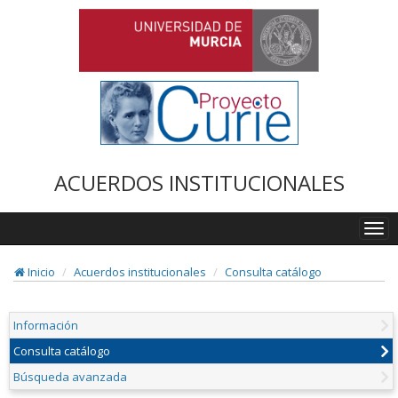
ACUERDOS INSTITUCIONALES
Togg
navi
Inicio
Acuerdos institucionales
Consulta catálogo
Información
Consulta catálogo
Búsqueda avanzada