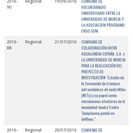
CONVENIO DE
2016-
Regional
19/09/2016
VOLUNTARIADO
90
UNIVERSITARIO ENTRE LA
UNIVERSIDAD DE MURCIA Y
LA ASOCIACIÓN PROGRAMO
ERGO SUM
CONVENIO DE
2016-
Regional
21/07/2016
COLABORACIÓN ENTRE
88
AQUALANDIA ESPAÑA, S.A. y
LA UNIVERSIDAD DE MURCIA
PARA LA REALIZACIÓN DEL
PROYECTO DE
INVESTIGACIÓN "Estudio de
la formación de trampas
extracelulares de neotrófilos
(NETs) y su papel como
mecanismos efectores en la
inmunidad innata frente
Toxoplasma gondii en
delfines."
CONVENIO DE
2016-
Regional
20/07/2016