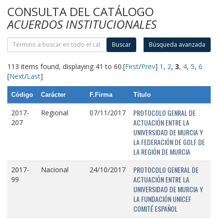
CONSULTA DEL CATÁLOGO
ACUERDOS INSTITUCIONALES
Buscar
Búsqueda avanzada
113 items found, displaying 41 to 60.
[
First
/
Prev
]
1
,
2
,
3
,
4
,
5
,
6
[
Next
/
Last
]
Código
Carácter
F.Firma
Título
PROTOCOLO GENRAL DE
2017-
Regional
07/11/2017
ACTUACIÓN ENTRE LA
207
UNIVERSIDAD DE MURCIA Y
LA FEDERACIÓN DE GOLF DE
LA REGIÓN DE MURCIA
PROTOCOLO GENERAL DE
2017-
Nacional
24/10/2017
ACTUACIÓN ENTRE LA
99
UNIVERSIDAD DE MURCIA Y
LA FUNDACIÓN UNICEF
COMITÉ ESPAÑOL