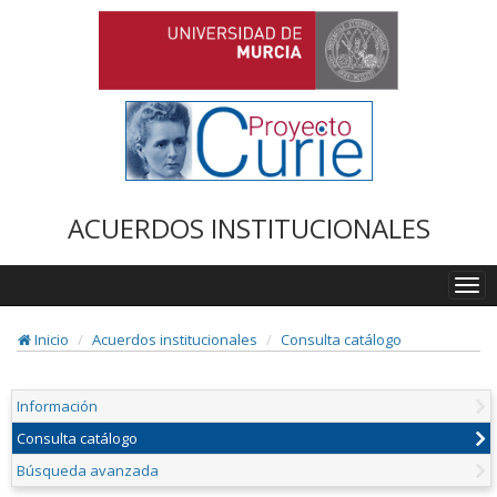
ACUERDOS INSTITUCIONALES
Togg
navi
Inicio
Acuerdos institucionales
Consulta catálogo
Información
Consulta catálogo
Búsqueda avanzada